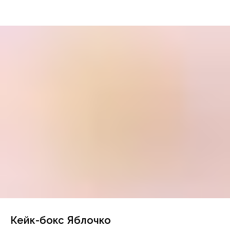
Кейк-бокс Яблочко